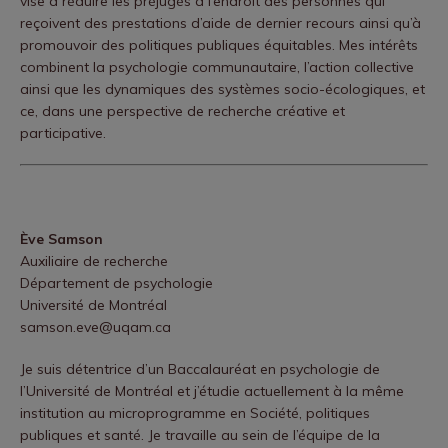
vise à réduire les préjugés à l’endroit des personnes qui
Unis.
reçoivent des prestations d’aide de dernier recours ainsi qu’à
https://www.scra27.org/files/6615/6122/8800/Full_Pro
promouvoir des politiques publiques équitables. Mes intérêts
combinent la psychologie communautaire, l’action collective
gram.pdf
ainsi que les dynamiques des systèmes socio-écologiques, et
Montiel, C.
(2019, juin).
Positive Community Interventions :
ce, dans une perspective de recherche créative et
Review of Current Practices
[Communication orale].
participative.
SCRA 17th Biennial Conference on Community
Research and Action, Chicago, IL, États-Unis.
https://www.scra27.org/files/6615/6122/8800/Full_Pro
Ève Samson
gram.pdf
Auxiliaire de recherche
Montiel, C.
, Radziszewski, S., Saint-Onge, K., & Clavel, C.
Département de psychologie
B. (2019, juin).
Challenges in Applying Community
Université de Montréal
Psychology Values in Research and Practice: Graduate
samson.eve@uqam.ca
Students Reflecting on Their Journey
[Communication
Je suis détentrice d’un Baccalauréat en psychologie de
orale]. SCRA 17th Biennial Conference on Community
l’Université de Montréal et j’étudie actuellement à la même
Research and Action, Chicago, IL, États-Unis.
institution au microprogramme en Société, politiques
publiques et santé. Je travaille au sein de l’équipe de la
https://www.scra27.org/files/6615/6122/8800/Full_Pro