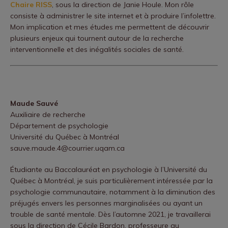
Chaire RISS
, sous la direction de Janie Houle. Mon rôle
gram.pdf
consiste à administrer le site internet et à produire l’infolettre.
Tremblay-Légaré, F.,
Montiel, C.
, Radziszewski, S.,
Mon implication et mes études me permettent de découvrir
Mercuri, M., Ummel, D., & Vachon, M. (2018, March 21).
plusieurs enjeux qui tournent autour de la recherche
interventionnelle et des inégalités sociales de santé.
Projet Luron : phase préliminaire d’un programme de
soutien pour les familles en contexte de cancer parental
[Affiche]. Colloque annuel du Département de
psychologie de l’UQAM, Montréal.
Maude Sauvé
https://psychologie.uqam.ca/upload/files/Progamme_
Auxiliaire de recherche
Colloque%202018.pdf
Département de psychologie
Montiel, C.
, Tremblay-Légaré, F., & Lauzier-Jobin, F. (2017,
Université du Québec à Montréal
sauve.maude.4@courrier.uqam.ca
March 17).
La qualité de vie subjective des jeunes à
risque d’itinérance au Québec
[Affiche]. Colloque annuel
Étudiante au Baccalauréat en psychologie à l’Université du
du Département de psychologie de l’UQAM, Montréal.
Québec à Montréal, je suis particulièrement intéressée par la
psychologie communautaire, notamment à la diminution des
préjugés envers les personnes marginalisées ou ayant un
trouble de santé mentale. Dès l’automne 2021, je travaillerai
sous la direction de Cécile Bardon, professeure au