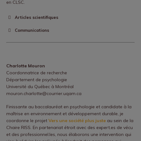
en CLSC.
Articles scientifiques
Brunet, É., &
Montiel, C.
(2018). Un Québec uni pour les
Communications
tout-petits.
Enfances Psy
,
N° 77
(1), 118–123.
Saint-Onge, K.,
Montiel, C.
, & Radziszewski, S. (2019,
https://www.cairn.info/revue-enfances-et-psy-2018-
March 14).
Réduction des inégalités sociales de santé :
1-page-118.htm?try_download=1
Choix ou responsabilité des chercheurs?
Charlotte Mouron
[Communication orale]. 4e édition - Journée annuelle
Coordonnatrice de recherche
de la recherche de l’Association des étudiant(e)s en
Département de psychologie
recherche en santé mentale (AEERSM), Montréal.
Université du Québec à Montréal
Houle, J.,
Montiel, C.
, Prilleltensky, I., Coulombe, S.,
mouron.charlotte@courrier.uqam.ca
Radziszewski, S., & Saint-Onge, K. (2019, juin).
From
Finissante au baccalauréat en psychologie et candidate à la
“why” to “how”: Methods, key ingredients and future
maîtrise en environnement et développement durable, je
directions in fostering positive communities
coordonne le projet
Vers une société plus juste
au sein de la
Chaire RISS. En partenariat étroit avec des expert.es de vécu
[Symposium]. SCRA 17th Biennial Conference on
et des professionnel.les, nous élaborons une intervention qui
Community Research and Action, Chicago, IL, États-