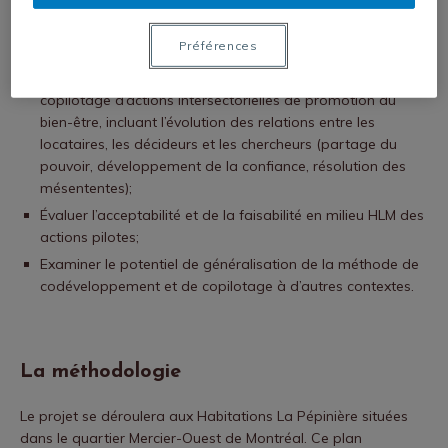
Le projet Synergie est une recherche participative ancrée
dans la communauté qui a pour but de :
Préférences
Décrire le processus de codéveloppement et de
copilotage d’actions intersectorielles de promotion du
bien-être, incluant l’évolution des relations entre les
locataires, les décideurs et les chercheurs (partage du
pouvoir, développement de la confiance, résolution des
mésententes);
Évaluer l’acceptabilité et de la faisabilité en milieu HLM des
actions pilotes;
Examiner le potentiel de généralisation de la méthode de
codéveloppement et de copilotage à d’autres contextes.
La méthodologie
Le projet se déroulera aux Habitations La Pépinière situées
dans le quartier Mercier-Ouest de Montréal. Ce plan