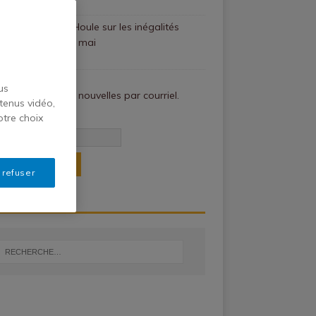
i 2022
rence de Janie Houle sur les inégalités
les de santé le 5 mai
 2022
us
ez les dernières nouvelles par courriel.
tenus vidéo,
otre choix
se de courriel*
 refuser
OUVER