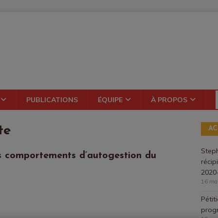
PUBLICATIONS
ÉQUIPE
À PROPOS
te
AC
Steph
es comportements d’autogestion du
récip
2020
16 ma
Pétit
prog