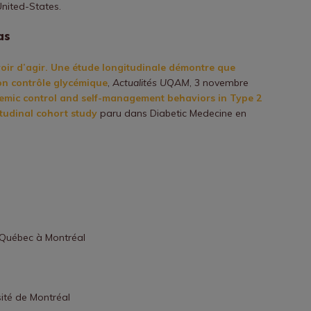
United-States.
as
voir d’agir. Une étude longitudinale démontre que
on contrôle glycémique
,
Actualités UQAM
, 3 novembre
emic control and self-management behaviors in Type 2
itudinal cohort study
paru dans Diabetic Medecine en
 Québec à Montréal
ité de Montréal