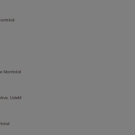
Montréal
de Montréal
ntive, UdeM
tréal