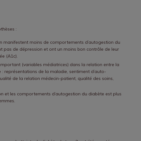
othèses :
on manifestent moins de comportements d’autogestion du
t pas de dépression et ont un moins bon contrôle de leur
ée (A1c).
important (variables médiatrices) dans la relation entre la
e : représentations de la maladie, sentiment d’auto-
qualité de la relation médecin-patient, qualité des soins,
ion et les comportements d’autogestion du diabète est plus
femmes.