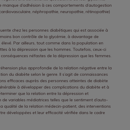
. Le manque d’adhésion à ces comportements d’autogestion
cardiovasculaire, néphropathie, neuropathie, rétinopathie)
uente chez les personnes diabétiques qui est associée à
 moins bon contrôle de la glycémie, à davantage de
 élevé. Par ailleurs, tout comme dans la population en
ettes à la dépression que les hommes. Toutefois, ceux-ci
s conséquences néfastes de la dépression que les femmes.
hension plus approfondie de la relation négative entre la
on du diabète selon le genre. Il s’agit de connaissances
tions efficaces auprès des personnes atteintes de diabète
ulnérable à développer des complications du diabète et à
erminer que la relation entre la dépression et
on de variables médiatrices telles que le sentiment d’auto-
 la qualité de la relation médecin-patient, des interventions
re développées et leur efficacité vérifiée dans le cadre