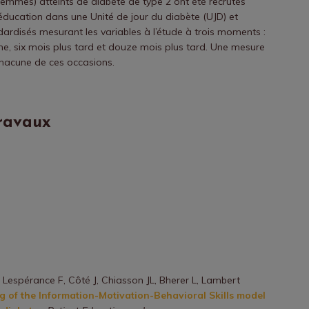
emmes) atteints de diabète de type 2 ont été recrutés
ducation dans une Unité de jour du diabète (UJD) et
dardisés mesurant les variables à l’étude à trois moments :
e, six mois plus tard et douze mois plus tard. Une mesure
chacune de ces occasions.
ravaux
, Lespérance F, Côté J, Chiasson JL, Bherer L, Lambert
ng of the Information-Motivation-Behavioral Skills model