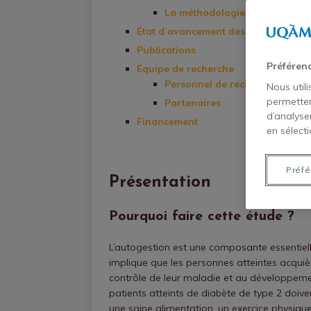
La méthodologie
État d’avancement des travaux
Publications
Préféren
Équipe de recherche
Personnel de recherche
Nous util
permetten
Partenaires
d’analyse
Financement
en sélecti
Préfé
Présentation
Pourquoi faire cette étude ?
L’autogestion est une composante essentiell
implique que les personnes atteintes acqui
contrôle de leur maladie et au développemen
patients atteints de diabète de type 2 doi
une saine alimentation, un exercice physique 