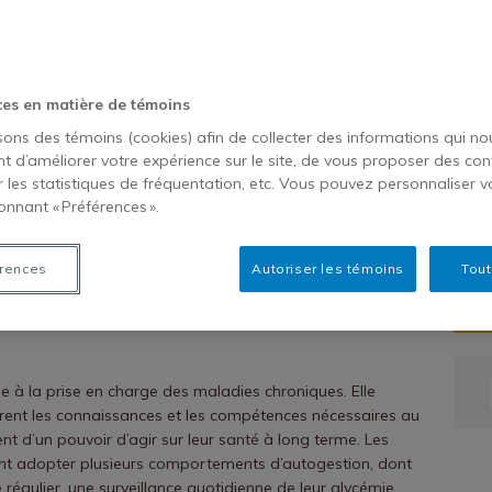
10 ma
Confé
socia
3 mai
ces en matière de témoins
isons des témoins (cookies) afin de collecter des informations qui no
Recev
t d’améliorer votre expérience sur le site, de vous proposer des con
r les statistiques de fréquentation, etc. Vous pouvez personnaliser v
Adres
onnant « Préférences ».
rences
Autoriser les témoins
Tout
TR
e à la prise en charge des maladies chroniques. Elle
èrent les connaissances et les compétences nécessaires au
t d’un pouvoir d’agir sur leur santé à long terme. Les
vent adopter plusieurs comportements d’autogestion, dont
régulier, une surveillance quotidienne de leur glycémie,