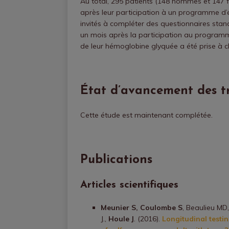
Au total, 295 patients (148 hommes et 147 f
après leur participation à un programme d’é
invités à compléter des questionnaires stan
un mois après la participation au programm
de leur hémoglobine glyquée a été prise à 
État d’avancement des t
Cette étude est maintenant complétée.
Publications
Articles scientifiques
Meunier S, Coulombe S
, Beaulieu MD
J.,
Houle J
. (2016).
Longitudinal testi