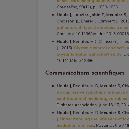
of self-care among adult with type 2
Counseling, 99
(11)
,
p. 1830-1836
.
Houle J, Lauzier-Jobin F, Meunier S
Chiasson JL, Bherer L, Lambert J. (201
patients with type 2 diabetes: a med
Care.
doi: 10.1136/bmjdrc-2015-00018
Houle J
, Beaulieu MD, Chiasson JL, Les
J. (2015).
Glycemic control and self-
1-year longitudinal cohort study
.
Di
10.1111/dme.12686
Communications scientifiques
Houle J
, Beaulieu M-D,
Meunier S
, Ch
do depressive symptoms influence d
contribution of mediating variables
.
Diabetes Association. June 13-17, 201
Houle J
, Beaulieu M-D,
Meunier S
, Ch
J.
Understanding the influence of lo
mediation analysis
. Poster at the 74