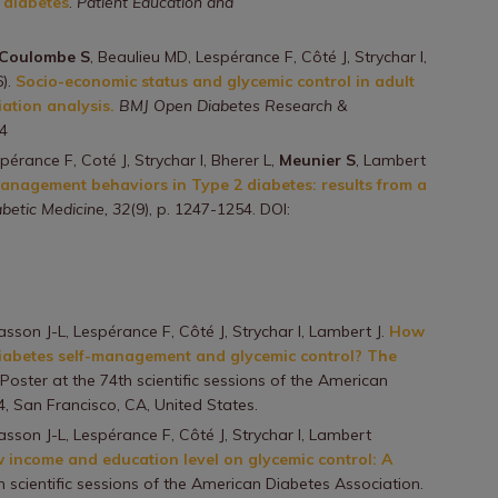
 diabetes
.
Patient Education and
, Coulombe S
, Beaulieu MD, Lespérance F, Côté J, Strychar I,
6).
Socio-economic status and glycemic control in adult
iation analysis.
BMJ Open Diabetes Research &
4
pérance F, Coté J, Strychar I, Bherer L,
Meunier S
, Lambert
management behaviors in Type 2 diabetes: results from a
abetic Medicine, 32
(9), p. 1247-1254. DOI:
iasson J-L, Lespérance F, Côté J, Strychar I, Lambert J.
How
iabetes self-management and glycemic control? The
 Poster at the 74th scientific sessions of the American
4, San Francisco, CA, United States.
iasson J-L, Lespérance F, Côté J, Strychar I, Lambert
w income and education level on glycemic control: A
th scientific sessions of the American Diabetes Association.