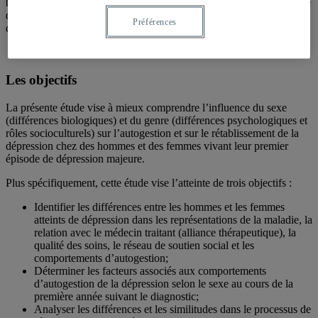
besoins particuliers. Elle s’avère donc une étape préalable essentielle
qui fournira les informations nécessaires à la conception
Préférences
d’interventions novatrices qui pourront ensuite être expérimentées.
Les objectifs
La présente étude vise à mieux comprendre l’influence du sexe
(différences biologiques) et du genre (différences psychologiques et
rôles socioculturels) sur l’autogestion et sur le rétablissement de la
dépression chez des hommes et des femmes vivant leur premier
épisode de dépression majeure.
Plus spécifiquement, cette étude vise l’atteinte de trois objectifs :
Identifier les différences entre les hommes et les femmes
atteints de dépression dans les représentations de la maladie, la
relation avec le médecin traitant (alliance thérapeutique), la
qualité des soins, le réseau de soutien social et les
comportements d’autogestion;
Déterminer les facteurs associés aux comportements
d’autogestion de la dépression selon le sexe au cours de la
première année suivant le diagnostic;
Analyser les différences et les similitudes dans le processus de