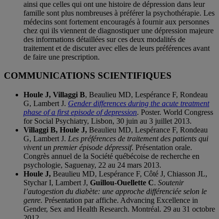
ainsi que celles qui ont une histoire de dépression dans leur
famille sont plus nombreuses à préférer la psychothérapie. Les
médecins sont fortement encouragés à fournir aux personnes
chez qui ils viennent de diagnostiquer une dépression majeure
des informations détaillées sur ces deux modalités de
traitement et de discuter avec elles de leurs préférences avant
de faire une prescription.
COMMUNICATIONS SCIENTIFIQUES
Houle J, Villaggi B
, Beaulieu MD, Lespérance F, Rondeau
G, Lambert J.
Gender differences during the acute treatment
phase of a first episode of depression
. Poster. World Congress
for Social Psychiatry, Lisbon, 30 juin au 3 juillet 2013.
Villaggi B, Houle J,
Beaulieu MD, Lespérance F, Rondeau
G, Lambert J.
Les préférences de traitement des patients qui
vivent un premier épisode dépressif
. Présentation orale.
Congrès annuel de la Société québécoise de recherche en
psychologie, Saguenay, 22 au 24 mars 2013.
Houle J,
Beaulieu MD, Lespérance F, Côté J, Chiasson JL,
Stychar I, Lambert J,
Guillou-Ouellette C
.
Soutenir
l’autogestion du diabète: une approche différenciée selon le
genre.
Présentation par affiche. Advancing Excellence in
Gender, Sex and Health Research. Montréal. 29 au 31 octobre
2012.