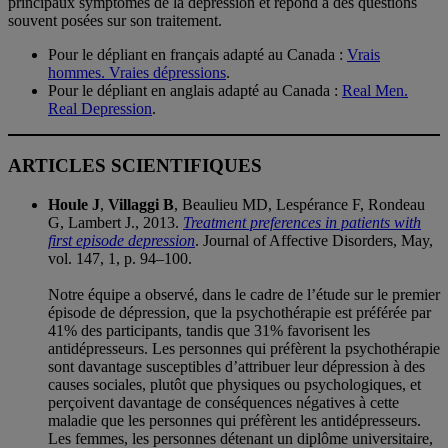
principaux symptômes de la dépression et répond à des questions
souvent posées sur son traitement.
Pour le dépliant en français adapté au Canada :
Vrais
hommes. Vraies dépressions
.
Pour le dépliant en anglais adapté au Canada :
Real Men.
Real Depression
.
ARTICLES SCIENTIFIQUES
Houle J
,
Villaggi B
, Beaulieu MD, Lespérance F, Rondeau
G, Lambert J., 2013.
Treatment preferences in patients with
first episode depression
. Journal of Affective Disorders, May,
vol. 147, 1, p. 94–100.
Notre équipe a observé, dans le cadre de l’étude sur le premier
épisode de dépression, que la psychothérapie est préférée par
41% des participants, tandis que 31% favorisent les
antidépresseurs. Les personnes qui préfèrent la psychothérapie
sont davantage susceptibles d’attribuer leur dépression à des
causes sociales, plutôt que physiques ou psychologiques, et
perçoivent davantage de conséquences négatives à cette
maladie que les personnes qui préfèrent les antidépresseurs.
Les femmes, les personnes détenant un diplôme universitaire,