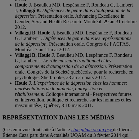
Houle J,
Beaulieu MD, Lespérance F, Rondeau G, Lambert
J,
Villaggi B
.
Différences de genre dans l’autogestion de la
dépression.
Présentation orale. Advancing Excellence in
Gender, Sex and Health Research. Montréal. 29 au 31 octobre
2012.
Villaggi B, Houle J,
Beaulieu MD, Lespérance F, Rondeau
G, Lambert J.
Différences de genre dans les représentations
de la dépression.
Présentation orale. Congrès de l’ACFAS.
Montréal. 7 au 11 mai 2012.
Villaggi B, Houle J,
Beaulieu MD, Lespérance F, Rondeau
G, Lambert J.
Le rôle masculin traditionnel et les
comportements d’autogestion de la dépression.
Présentation
orale. Congrès de la Société québécoise pour la recherche en
psychologie. Sherbrooke, 23 au 25 mars 2012.
Houle J.
L’expérience de la dépression chez les hommes:
représentations de la maladie, autogestion et
rétablissement.
Colloque international «Perspectives futures
en intervention, politique et recherche sur les hommes et les
masculinités», Québec, 8-10 mars 2011.
REPRÉSENTATION DANS LES MÉDIAS
(Ces entrevues font suite à l’article
Une pilule ou un psy
de Pierre-
Étienne Caza paru dans Actualités UQAM du 3 février 2014 qui